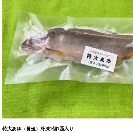
特大あゆ（養殖）冷凍
1個1匹入り