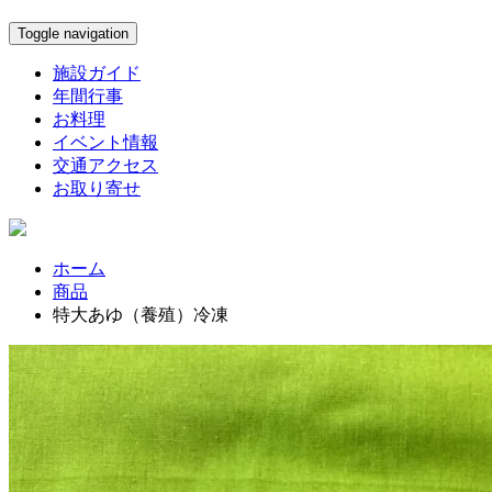
Toggle navigation
施設ガイド
年間行事
お料理
イベント情報
交通アクセス
お取り寄せ
ホーム
商品
特大あゆ（養殖）冷凍